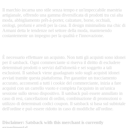
elegante e sofisticata.
Il marchio incarna uno stile senza tempo e un'impeccabile maestria
artigianale, offrendo una gamma diversificata di prodotti tra cui alta
moda, abbigliamento prêt-à-porter, calzature, borse, occhiali,
orologi, profumi e arredi per la casa. Il design minimalista ma chic di
Armani detta le tendenze nel settore della moda, mantenendo
costantemente un impegno per la qualità e l'innovazione.
Terms & Conditions
È necessario effettuare un acquisto. Non tutti gli acquisti sono idonei
per il satsback. Ogni commerciante si riserva il diritto di escludere
determinati prodotti o servizi dall'idoneità e sei soggetto a tali
esclusioni. Il satsback viene guadagnato solo sugli acquisti idonei
avviati tramite questa piattaforma. Per garantire un tracciamento
accurato, acconsenti a tutti i cookie del commerciante, inizia a fare
acquisti con un carrello vuoto e completa l'acquisto in un'unica
sessione sullo stesso dispositivo. Il satsback può essere annullato in
caso di resi, cancellazioni di ordini, combinazione di promozioni o
utilizzo di determinati codici coupon. Il satsback si basa sul subtotale
dell'ordine e può essere ridotto in caso di modifiche all'ordine.
Disclaimer: Satsback with this merchant is currently
experimental.