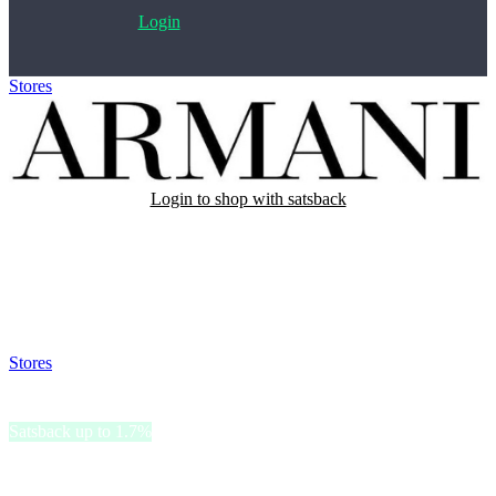
Login
Stores
>
Armani
Login to shop with satsback
Satsback will be visible in your account within 48 business hours.
Disable all ad-blockers, accept marketing cookies from the merchant
and read our FAQ with rules & tips to ensure correct registration of
your satsback.
Stores
>
Armani
Armani
Satsback up to 1.7%
Armani è un prestigioso marchio di lusso noto per la sua moda