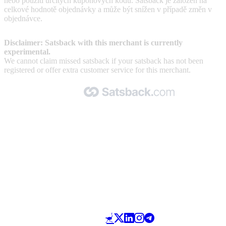
nebo použití určitých kuponových kódů. Satsback je založen na
celkové hodnotě objednávky a může být snížen v případě změn v
objednávce.
Disclaimer: Satsback with this merchant is currently
experimental.
We cannot claim missed satsback if your satsback has not been
registered or offer extra customer service for this merchant.
Made with 🧡 by Satsback.com © 2026
Terms & Conditions
Privacy Policy
Referral Program