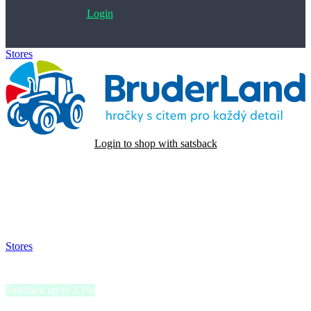
Login
Stores
>
Bruderland
Login to shop with satsback
Satsback will be visible in your account within 48 business hours.
Disable all ad-blockers, accept marketing cookies from the merchant
and read our FAQ with rules & tips to ensure correct registration of
your satsback.
Stores
>
Bruderland
Bruderland
Satsback up to 3.1%