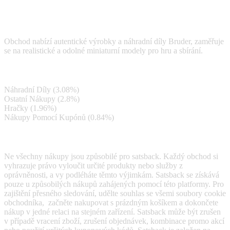
Bruderland nabízí celou řadu hraček Bruder, včetně zemědělských
traktorů, stavebních vozidel, nákladních aut, autíček, figurek a
příslušenství.
Obchod nabízí autentické výrobky a náhradní díly Bruder, zaměřuje
se na realistické a odolné miniaturní modely pro hru a sbírání.
Satsback
Náhradní Díly (3.08%)
Ostatní Nákupy (2.8%)
Hračky (1.96%)
Nákupy Pomocí Kupónů (0.84%)
Terms & Conditions
Ne všechny nákupy jsou způsobilé pro satsback. Každý obchod si
vyhrazuje právo vyloučit určité produkty nebo služby z
oprávněnosti, a vy podléháte těmto výjimkám. Satsback se získává
pouze u způsobilých nákupů zahájených pomocí této platformy. Pro
zajištění přesného sledování, udělte souhlas se všemi soubory cookie
obchodníka, začněte nakupovat s prázdným košíkem a dokončete
nákup v jedné relaci na stejném zařízení. Satsback může být zrušen
v případě vracení zboží, zrušení objednávek, kombinace promo akcí