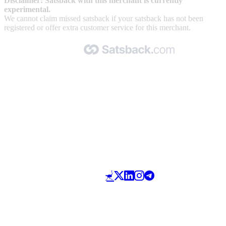
Disclaimer: Satsback with this merchant is currently
experimental.
We cannot claim missed satsback if your satsback has not been
registered or offer extra customer service for this merchant.
Made with 🧡 by Satsback.com © 2026
Terms & Conditions
Privacy Policy
Referral Program