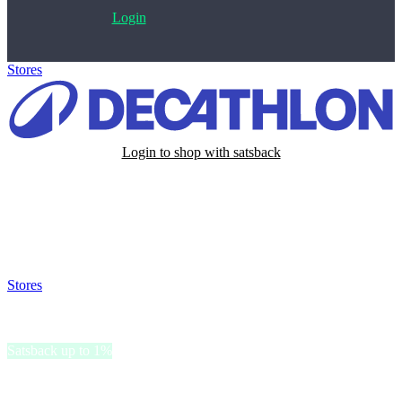
Login
Stores
>
Decathlon
Login to shop with satsback
Satsback will be visible in your account within 48 business hours.
Disable all ad-blockers, accept marketing cookies from the merchant
and read our FAQ with rules & tips to ensure correct registration of
your satsback.
Stores
>
Decathlon
Decathlon
Satsback up to 1%
Decathlon se fundó en 1976 en Francia con la misión de hacer más