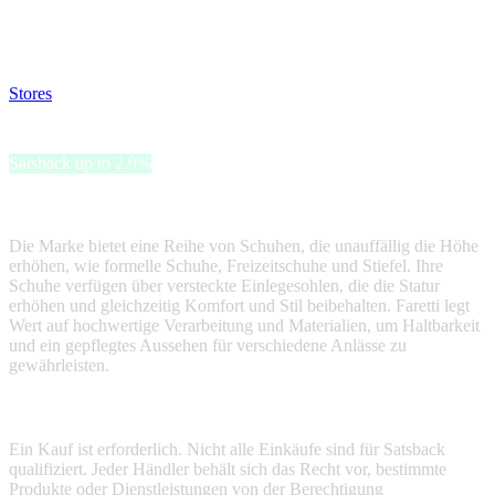
Disable all ad-blockers, accept marketing cookies from the merchant
and read our FAQ with rules & tips to ensure correct registration of
your satsback.
Stores
>
Faretti
Faretti
Satsback up to 2.9%
Faretti spezialisiert sich auf höhenverstellende Schuhe für Männer.
Die Marke bietet eine Reihe von Schuhen, die unauffällig die Höhe
erhöhen, wie formelle Schuhe, Freizeitschuhe und Stiefel. Ihre
Schuhe verfügen über versteckte Einlegesohlen, die die Statur
erhöhen und gleichzeitig Komfort und Stil beibehalten. Faretti legt
Wert auf hochwertige Verarbeitung und Materialien, um Haltbarkeit
und ein gepflegtes Aussehen für verschiedene Anlässe zu
gewährleisten.
Terms & Conditions
Ein Kauf ist erforderlich. Nicht alle Einkäufe sind für Satsback
qualifiziert. Jeder Händler behält sich das Recht vor, bestimmte
Produkte oder Dienstleistungen von der Berechtigung