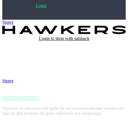
Login
Stores
>
Hawkers
Login to shop with satsback
Satsback will be visible in your account within 48 business hours.
Disable all ad-blockers, accept marketing cookies from the merchant
and read our FAQ with rules & tips to ensure correct registration of
your satsback.
Stores
>
Hawkers
Hawkers
Satsback up to 2.9%
Hawkers es una marca de gafas de sol internacional que cuenta con
más de 400 modelos de gafas diferentes por temporada.
Terms & Conditions