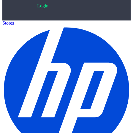
Login
Stores
>
HP