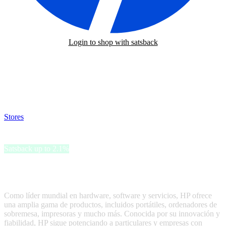
Login to shop with satsback
Satsback will be visible in your account within 48 business hours.
Disable all ad-blockers, accept marketing cookies from the merchant
and read our FAQ with rules & tips to ensure correct registration of
your satsback.
Stores
>
HP
HP
Satsback up to 2.1%
HP es una marca líder en tecnología que lleva décadas dando forma
a la industria informática.
Como líder mundial en hardware, software y servicios, HP ofrece
una amplia gama de productos, incluidos portátiles, ordenadores de
sobremesa, impresoras y mucho más. Conocida por su innovación y
fiabilidad, HP sigue potenciando a particulares y empresas con