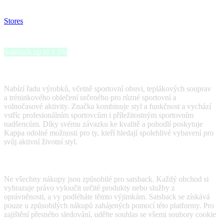
your satsback.
Stores
>
Kappa
Kappa
Satsback up to 1.5%
Kappa je značka specializující se na sportovní oblečení a obuv.
Nabízí řadu výrobků, včetně sportovní obuvi, teplákových souprav
a tréninkového oblečení určeného pro různé sportovní a
volnočasové aktivity. Značka kombinuje styl a funkčnost a vychází
vstříc profesionálním sportovcům i příležitostným sportovním
nadšencům. Díky svému závazku ke kvalitě a pohodlí poskytuje
Kappa odolné možnosti pro ty, kteří hledají spolehlivé vybavení pro
svůj aktivní životní styl.
Terms & Conditions
Ne všechny nákupy jsou způsobilé pro satsback. Každý obchod si
vyhrazuje právo vyloučit určité produkty nebo služby z
oprávněnosti, a vy podléháte těmto výjimkám. Satsback se získává
pouze u způsobilých nákupů zahájených pomocí této platformy. Pro
zajištění přesného sledování, udělte souhlas se všemi soubory cookie