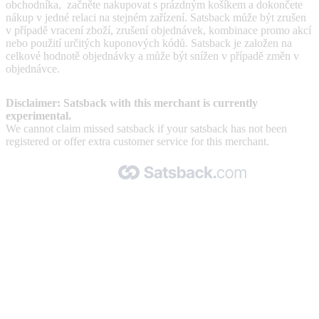
obchodníka, začněte nakupovat s prázdným košíkem a dokončete
nákup v jedné relaci na stejném zařízení. Satsback může být zrušen
v případě vracení zboží, zrušení objednávek, kombinace promo akcí
nebo použití určitých kuponových kódů. Satsback je založen na
celkové hodnotě objednávky a může být snížen v případě změn v
objednávce.
Disclaimer: Satsback with this merchant is currently
experimental.
We cannot claim missed satsback if your satsback has not been
registered or offer extra customer service for this merchant.
Made with 🧡 by Satsback.com © 2026
Terms & Conditions
Privacy Policy