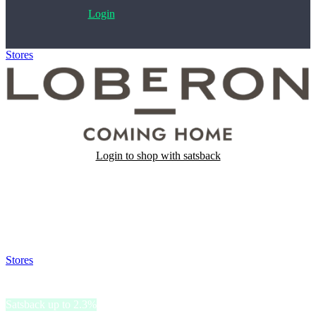
Login
Stores
>
LOBERON
Login to shop with satsback
Satsback will be visible in your account within 48 business hours.
Disable all ad-blockers, accept marketing cookies from the merchant
and read our FAQ with rules & tips to ensure correct registration of
your satsback.
Stores
>
LOBERON
LOBERON
Satsback up to 2.3%