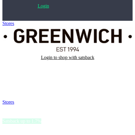
Login
Stores
>
Maletas Greenwich
Login to shop with satsback
Satsback will be visible in your account within 48 business hours.
Disable all ad-blockers, accept marketing cookies from the merchant
and read our FAQ with rules & tips to ensure correct registration of
your satsback.
Stores
>
Maletas Greenwich
Maletas Greenwich
Satsback up to 1.7%
Maletas Greenwich vende borse, valigie, pelletteria e accessori con