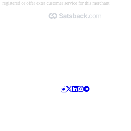
registered or offer extra customer service for this merchant.
Made with 🧡 by Satsback.com © 2026
Terms & Conditions
Privacy Policy
Referral Program