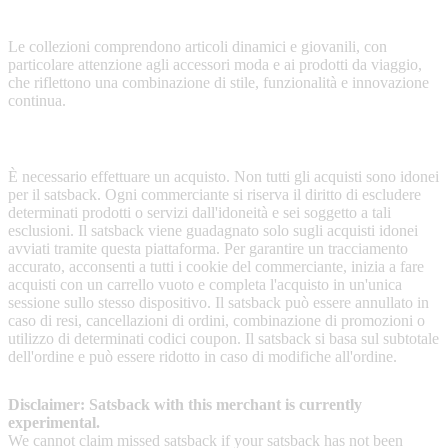
un'attenzione particolare alla qualità e ai prezzi competitivi.
Le collezioni comprendono articoli dinamici e giovanili, con
particolare attenzione agli accessori moda e ai prodotti da viaggio,
che riflettono una combinazione di stile, funzionalità e innovazione
continua.
Terms & Conditions
È necessario effettuare un acquisto. Non tutti gli acquisti sono idonei
per il satsback. Ogni commerciante si riserva il diritto di escludere
determinati prodotti o servizi dall'idoneità e sei soggetto a tali
esclusioni. Il satsback viene guadagnato solo sugli acquisti idonei
avviati tramite questa piattaforma. Per garantire un tracciamento
accurato, acconsenti a tutti i cookie del commerciante, inizia a fare
acquisti con un carrello vuoto e completa l'acquisto in un'unica
sessione sullo stesso dispositivo. Il satsback può essere annullato in
caso di resi, cancellazioni di ordini, combinazione di promozioni o
utilizzo di determinati codici coupon. Il satsback si basa sul subtotale
dell'ordine e può essere ridotto in caso di modifiche all'ordine.
Disclaimer: Satsback with this merchant is currently
experimental.
We cannot claim missed satsback if your satsback has not been