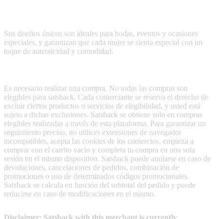
Mariquita Trasquilá ofrece vestidos de fiesta exclusivos para
aquellas invitadas que buscan estilo y calidad.
Sus diseños únicos son ideales para bodas, eventos y ocasiones
especiales, y garantizan que cada mujer se sienta especial con un
toque de autenticidad y comodidad.
Terms & Conditions
Es necesario realizar una compra. No todas las compras son
elegibles para satsback. Cada comerciante se reserva el derecho de
excluir ciertos productos o servicios de elegibilidad, y usted está
sujeto a dichas exclusiones. Satsback se obtiene solo en compras
elegibles realizadas a través de esta plataforma. Para garantizar un
seguimiento preciso, no utilices extensiones de navegador
incompatibles, acepta las cookies de los comercios, empieza a
comprar con el carrito vacío y completa tu compra en una sola
sesión en el mismo dispositivo. Satsback puede anularse en caso de
devoluciones, cancelaciones de pedidos, combinación de
promociones o uso de determinados códigos promocionales.
Satsback se calcula en función del subtotal del pedido y puede
reducirse en caso de modificaciones en el mismo.
Disclaimer: Satsback with this merchant is currently