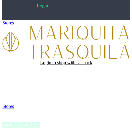
Login
Stores
>
Mariquita Trasquila
Login to shop with satsback
Satsback will be visible in your account within 48 business hours.
Disable all ad-blockers, accept marketing cookies from the merchant
and read our FAQ with rules & tips to ensure correct registration of
your satsback.
Stores
>
Mariquita Trasquila
Mariquita Trasquila
Satsback up to 1.5%