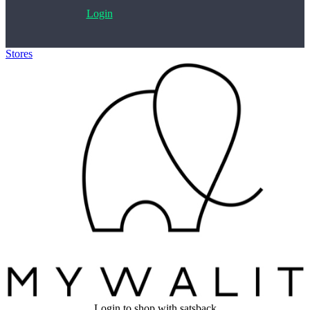
Login
Stores
>
Mywalit
Login to shop with satsback