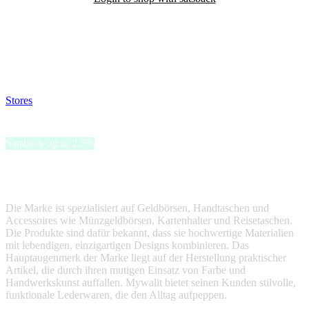
Satsback will be visible in your account within 48 business hours.
Disable all ad-blockers, accept marketing cookies from the merchant
and read our FAQ with rules & tips to ensure correct registration of
your satsback.
Stores
>
Mywalit
Mywalit
Satsback up to 2.3%
Mywalit bietet eine Reihe von bunten, handgefertigten Lederwaren
an.
Die Marke ist spezialisiert auf Geldbörsen, Handtaschen und
Accessoires wie Münzgeldbörsen, Kartenhalter und Reisetaschen.
Die Produkte sind dafür bekannt, dass sie hochwertige Materialien
mit lebendigen, einzigartigen Designs kombinieren. Das
Hauptaugenmerk der Marke liegt auf der Herstellung praktischer
Artikel, die durch ihren mutigen Einsatz von Farbe und
Handwerkskunst auffallen. Mywalit bietet seinen Kunden stilvolle,
funktionale Lederwaren, die den Alltag aufpeppen.