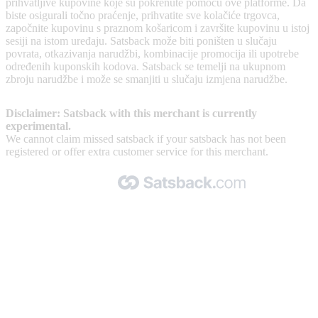
prihvatljive kupovine koje su pokrenute pomoću ove platforme. Da
biste osigurali točno praćenje, prihvatite sve kolačiće trgovca,
započnite kupovinu s praznom košaricom i završite kupovinu u istoj
sesiji na istom uređaju. Satsback može biti poništen u slučaju
povrata, otkazivanja narudžbi, kombinacije promocija ili upotrebe
određenih kuponskih kodova. Satsback se temelji na ukupnom
zbroju narudžbe i može se smanjiti u slučaju izmjena narudžbe.
Disclaimer: Satsback with this merchant is currently
experimental.
We cannot claim missed satsback if your satsback has not been
registered or offer extra customer service for this merchant.
Made with 🧡 by Satsback.com © 2026
Terms & Conditions
Privacy Policy