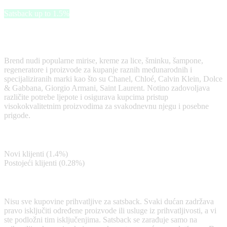
Satsback up to 1.5%
Notino je trgovina kozmetikom koja nudi parfeme, njegu kože,
šminku, proizvode za njegu kose i tijela.
Brend nudi popularne mirise, kreme za lice, šminku, šampone,
regeneratore i proizvode za kupanje raznih međunarodnih i
specijaliziranih marki kao što su Chanel, Chloé, Calvin Klein, Dolce
& Gabbana, Giorgio Armani, Saint Laurent. Notino zadovoljava
različite potrebe ljepote i osigurava kupcima pristup
visokokvalitetnim proizvodima za svakodnevnu njegu i posebne
prigode.
Satsback
Novi klijenti (1.4%)
Postojeći klijenti (0.28%)
Terms & Conditions
Nisu sve kupovine prihvatljive za satsback. Svaki dućan zadržava
pravo isključiti određene proizvode ili usluge iz prihvatljivosti, a vi
ste podložni tim isključenjima. Satsback se zarađuje samo na