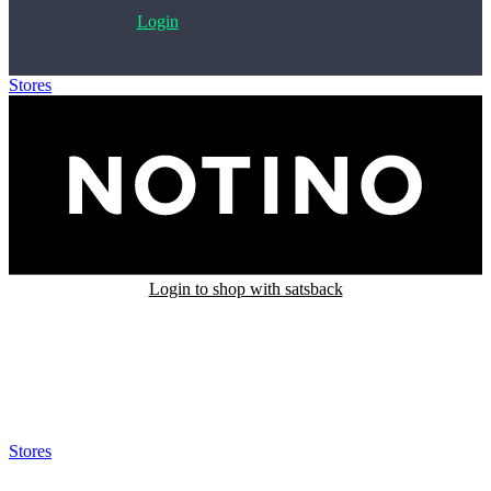
Login
Stores
>
Notino
Login to shop with satsback
Satsback will be visible in your account within 48 business hours.
Disable all ad-blockers, accept marketing cookies from the merchant
and read our FAQ with rules & tips to ensure correct registration of
your satsback.
Stores
>
Notino
Notino