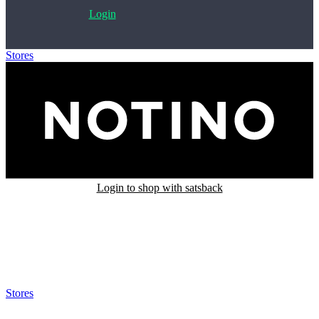
Login
Stores
>
Notino
Login to shop with satsback
Satsback will be visible in your account within 48 business hours.
Disable all ad-blockers, accept marketing cookies from the merchant
and read our FAQ with rules & tips to ensure correct registration of
your satsback.
Stores
>
Notino
Notino