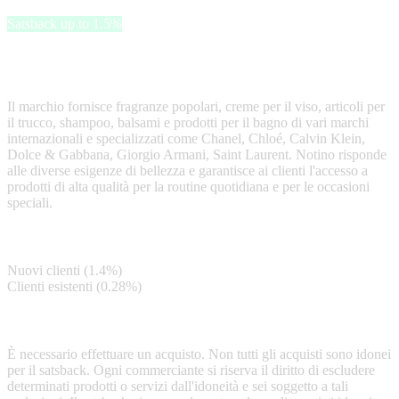
Satsback up to 1.5%
Notino è un rivenditore di prodotti di bellezza che offre prodotti di
profumeria, cura della pelle, trucco, cura dei capelli e cura del corpo.
Il marchio fornisce fragranze popolari, creme per il viso, articoli per
il trucco, shampoo, balsami e prodotti per il bagno di vari marchi
internazionali e specializzati come Chanel, Chloé, Calvin Klein,
Dolce & Gabbana, Giorgio Armani, Saint Laurent. Notino risponde
alle diverse esigenze di bellezza e garantisce ai clienti l'accesso a
prodotti di alta qualità per la routine quotidiana e per le occasioni
speciali.
Satsback
Nuovi clienti (1.4%)
Clienti esistenti (0.28%)
Terms & Conditions
È necessario effettuare un acquisto. Non tutti gli acquisti sono idonei
per il satsback. Ogni commerciante si riserva il diritto di escludere
determinati prodotti o servizi dall'idoneità e sei soggetto a tali