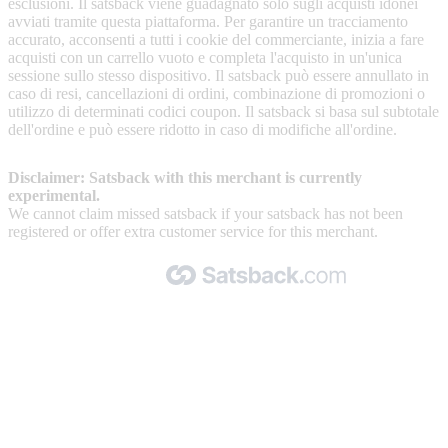
esclusioni. Il satsback viene guadagnato solo sugli acquisti idonei
avviati tramite questa piattaforma. Per garantire un tracciamento
accurato, acconsenti a tutti i cookie del commerciante, inizia a fare
acquisti con un carrello vuoto e completa l'acquisto in un'unica
sessione sullo stesso dispositivo. Il satsback può essere annullato in
caso di resi, cancellazioni di ordini, combinazione di promozioni o
utilizzo di determinati codici coupon. Il satsback si basa sul subtotale
dell'ordine e può essere ridotto in caso di modifiche all'ordine.
Disclaimer: Satsback with this merchant is currently
experimental.
We cannot claim missed satsback if your satsback has not been
registered or offer extra customer service for this merchant.
Made with 🧡 by Satsback.com © 2026
Terms & Conditions
Privacy Policy