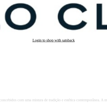
Login to shop with satsback
nd read our FAQ with rules & tips to ensure correct registration of your
centrando-se em estilos clássicos com um toque moderno.
l concebidos com uma mistura de tradição e estética contemporânea. A