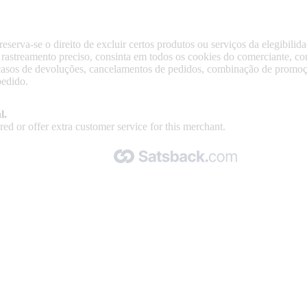
erva-se o direito de excluir certos produtos ou serviços da elegibilida
 um rastreamento preciso, consinta em todos os cookies do comerciante
casos de devoluções, cancelamentos de pedidos, combinação de promoç
pedido.
l.
ed or offer extra customer service for this merchant.
Made with 🧡 by Satsback.com © 2026
Terms & Conditions
Privacy Policy
Referral Program