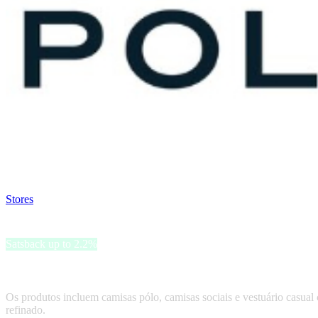
Satsback will be visible in your account within 48 business hours.
Disable all ad-blockers, accept marketing cookies from the merchant a
Stores
>
Polo Club
Polo Club
Satsback up to 2.2%
O Polo Club oferece vestuário e acessórios para homens e mulheres, 
Os produtos incluem camisas pólo, camisas sociais e vestuário casua
refinado.