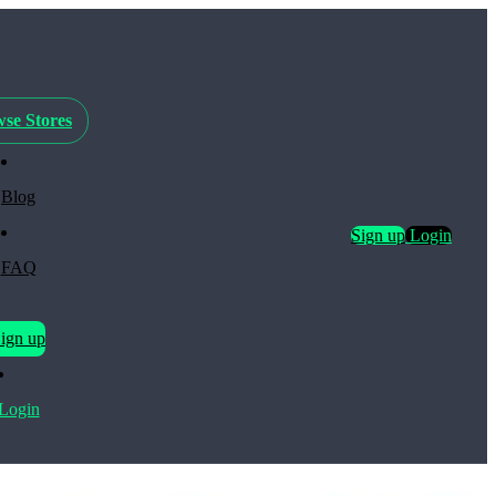
se Stores
Blog
Sign up
Login
FAQ
ign up
Login