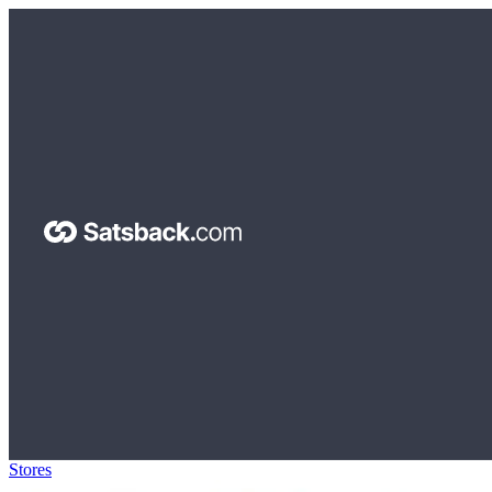
Stores
>
Polo Club