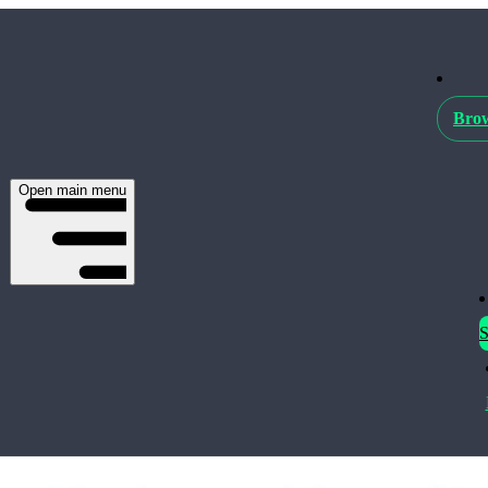
Brow
Open main menu
S