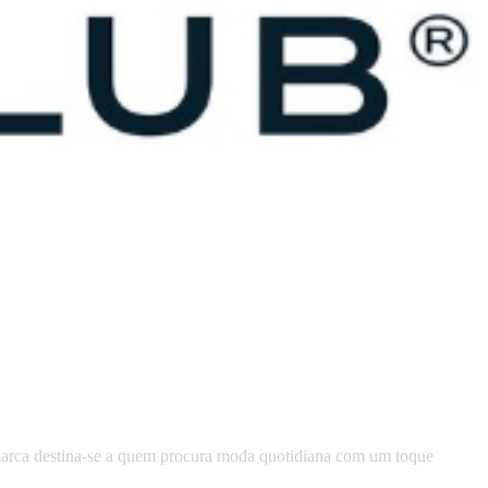
 satsback.
 marca destina-se a quem procura moda quotidiana com um toque