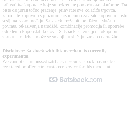
prihvatljive kupovine koje su pokrenute pomoću ove platforme. Da
biste osigurali točno praćenje, prihvatite sve kolačiće trgovca,
započnite kupovinu s praznom košaricom i završite kupovinu u istoj
sesiji na istom uređaju. Satsback može biti poništen u slučaju
povrata, otkazivanja narudžbi, kombinacije promocija ili upotrebe
određenih kuponskih kodova. Satsback se temelji na ukupnom
zbroju narudžbe i može se smanjiti u slučaju izmjena narudžbe.
Disclaimer: Satsback with this merchant is currently
experimental.
We cannot claim missed satsback if your satsback has not been
registered or offer extra customer service for this merchant.
Made with 🧡 by Satsback.com © 2026
Terms & Conditions
Privacy Policy