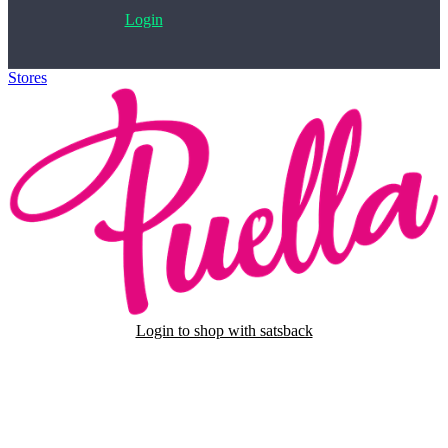
Login
Stores
>
PUELLA
Login to shop with satsback
Satsback will be visible in your account within 48 business hours.
Disable all ad-blockers, accept marketing cookies from the merchant
and read our FAQ with rules & tips to ensure correct registration of
your satsback.