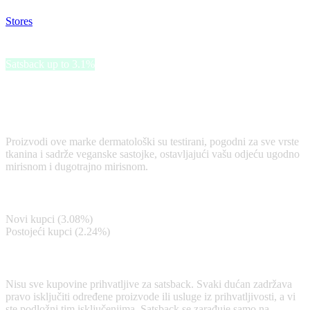
Stores
>
PUELLA
PUELLA
Satsback up to 3.1%
PUELLA nudi asortiman mirisnih ulja za pranje rublja koja
predstavljaju revolucionarnu alternativu tradicionalnim
omekšivačima za tkaninu.
Proizvodi ove marke dermatološki su testirani, pogodni za sve vrste
tkanina i sadrže veganske sastojke, ostavljajući vašu odjeću ugodno
mirisnom i dugotrajno mirisnom.
Satsback
Novi kupci (3.08%)
Postojeći kupci (2.24%)
Terms & Conditions
Nisu sve kupovine prihvatljive za satsback. Svaki dućan zadržava
pravo isključiti određene proizvode ili usluge iz prihvatljivosti, a vi
ste podložni tim isključenjima. Satsback se zarađuje samo na