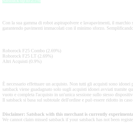
Satsback up to 2.7%
Roborock, leader nel settore della robotica domestica, produce dispositi
Con la sua gamma di robot aspirapolvere e lavapavimenti, il marchio s
garantendo pavimenti immacolati con il minimo sforzo. Semplificando la
Satsback
Roborock F25 Combo (2.69%)
Roborock F25 LT (2.69%)
Altri Acquisti (0.9%)
Terms & Conditions
È necessario effettuare un acquisto. Non tutti gli acquisti sono idonei pe
satsback viene guadagnato solo sugli acquisti idonei avviati tramite que
vuoto e completa l'acquisto in un'unica sessione sullo stesso dispositi
Il satsback si basa sul subtotale dell'ordine e può essere ridotto in cas
Disclaimer: Satsback with this merchant is currently experimenta
We cannot claim missed satsback if your satsback has not been register