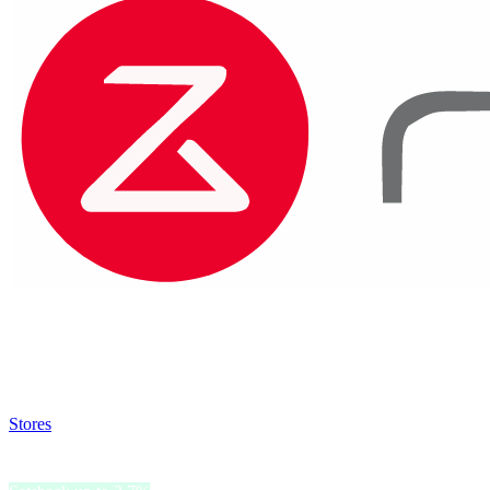
Satsback will be visible in your account within 48 business hours.
Disable all ad-blockers, accept marketing cookies from the merchant a
Stores
>
Roborock
Roborock