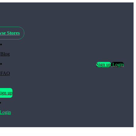
se Stores
Blog
Sign up
Login
FAQ
ign up
Login