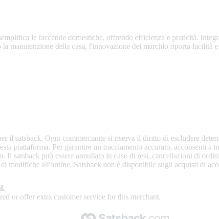
vi intelligenti che migliorano la vita quotidiana.
emplifica le faccende domestiche, offrendo efficienza e praticità. Inte
 manutenzione della casa, l'innovazione del marchio riporta facilità e 
r il satsback. Ogni commerciante si riserva il diritto di escludere determin
sta piattaforma. Per garantire un tracciamento accurato, acconsenti a tut
vo. Il satsback può essere annullato in caso di resi, cancellazioni di ord
o di modifiche all'ordine. Satsback non è disponibile sugli acquisti di acc
l.
ed or offer extra customer service for this merchant.