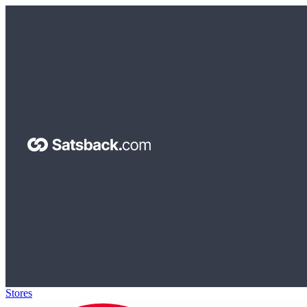
Stores
>
Roborock