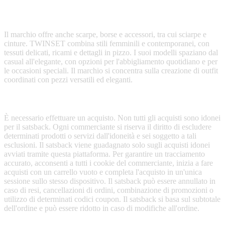
TWINSET offre abiti, maglieria, cappotti, giacche, pantaloni, gonne
e top.
Il marchio offre anche scarpe, borse e accessori, tra cui sciarpe e
cinture. TWINSET combina stili femminili e contemporanei, con
tessuti delicati, ricami e dettagli in pizzo. I suoi modelli spaziano dal
casual all'elegante, con opzioni per l'abbigliamento quotidiano e per
le occasioni speciali. Il marchio si concentra sulla creazione di outfit
coordinati con pezzi versatili ed eleganti.
Terms & Conditions
È necessario effettuare un acquisto. Non tutti gli acquisti sono idonei
per il satsback. Ogni commerciante si riserva il diritto di escludere
determinati prodotti o servizi dall'idoneità e sei soggetto a tali
esclusioni. Il satsback viene guadagnato solo sugli acquisti idonei
avviati tramite questa piattaforma. Per garantire un tracciamento
accurato, acconsenti a tutti i cookie del commerciante, inizia a fare
acquisti con un carrello vuoto e completa l'acquisto in un'unica
sessione sullo stesso dispositivo. Il satsback può essere annullato in
caso di resi, cancellazioni di ordini, combinazione di promozioni o
utilizzo di determinati codici coupon. Il satsback si basa sul subtotale
dell'ordine e può essere ridotto in caso di modifiche all'ordine.