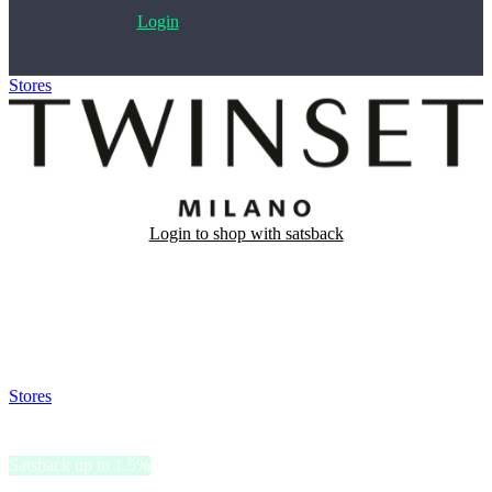
Login
Stores
>
TWINSET
Login to shop with satsback
Satsback will be visible in your account within 48 business hours.
Disable all ad-blockers, accept marketing cookies from the merchant
and read our FAQ with rules & tips to ensure correct registration of
your satsback.
Stores
>
TWINSET
TWINSET
Satsback up to 1.5%