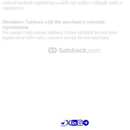
celkové hodnotě objednávky a může být snížen v případě změn v
objednávce.
Disclaimer: Satsback with this merchant is currently
experimental.
We cannot claim missed satsback if your satsback has not been
registered or offer extra customer service for this merchant.
Made with 🧡 by Satsback.com © 2026
Terms & Conditions
Privacy Policy
Referral Program