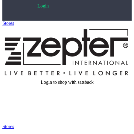
Login
Stores
>
Zepter
Login to shop with satsback
Satsback will be visible in your account within 48 business hours.
Disable all ad-blockers, accept marketing cookies from the merchant
and read our FAQ with rules & tips to ensure correct registration of
your satsback.
Stores
>
Zepter