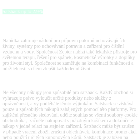
Zepter
Satsback up to 2.9%
Společnost Zepter nabízí výrobky určené k podpoře zdravého
životního stylu prostřednictvím inovací a technologií.
Nabídka zahrnuje nádobí pro přípravu pokrmů uchovávajících
živiny, systémy pro uchovávání potravin a zařízení pro čištění
vzduchu a vody. Společnost Zepter nabízí také lékařské přístroje pro
světelnou terapii, řešení pro spánek, kosmetické výrobky a doplňky
pro životní styl. Společnost se zaměřuje na kombinaci funkčnosti a
udržitelnosti s cílem zlepšit každodenní život.
Terms & Conditions
Ne všechny nákupy jsou způsobilé pro satsback. Každý obchod si
vyhrazuje právo vyloučit určité produkty nebo služby z
oprávněnosti, a vy podléháte těmto výjimkám. Satsback se získává
pouze u způsobilých nákupů zahájených pomocí této platformy. Pro
zajištění přesného sledování, udělte souhlas se všemi soubory cookie
obchodníka, začněte nakupovat s prázdným košíkem a dokončete
nákup v jedné relaci na stejném zařízení. Satsback může být zrušen
v případě vracení zboží, zrušení objednávek, kombinace promo akcí
nebo použití určitých kuponových kódů. Satsback je založen na