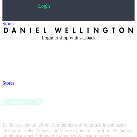
Login
Stores
>
Daniel Wellington
Login to shop with satsback
Satsback will be visible in your account within 48 business hours.
Disable all ad-blockers, accept marketing cookies from the merchant
and read our FAQ with rules & tips to ensure correct registration of
your satsback.
Stores
>
Daniel Wellington
Daniel Wellington
Satsback up to 1.8%
Daniel Wellington ist einer der weltweit führenden Online-Händler.
Es bietet elegante Uhren, Armbänder und Schmuck in zeitlosem
Design für jeden Anlass. Die Marke ist bekannt für ihren eleganten,
minimalistischen Stil und ihr schnelles Wachstum in der