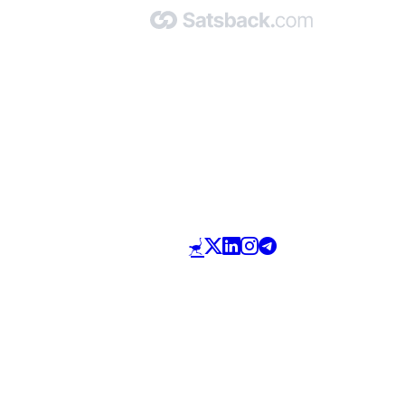
Made with 🧡 by Satsback.com © 2026
Terms & Conditions
Privacy Policy
Referral Program