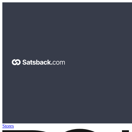
Stores
>
Douglas