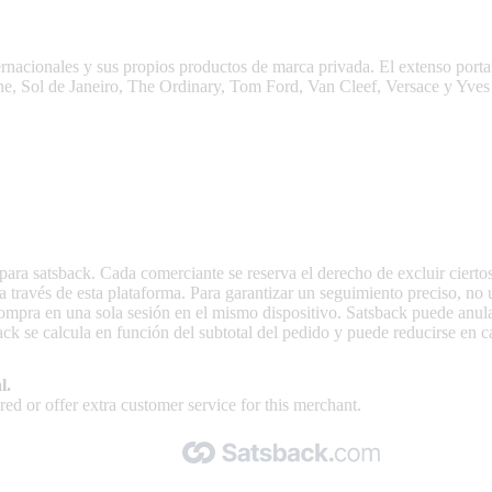
cción de cosméticos de lujo, fragancias, productos para el cuidado de l
ernacionales y sus propios productos de marca privada. El extenso porta
e, Sol de Janeiro, The Ordinary, Tom Ford, Van Cleef, Versace y Yves 
ara satsback. Cada comerciante se reserva el derecho de excluir ciertos 
a través de esta plataforma. Para garantizar un seguimiento preciso, no 
compra en una sola sesión en el mismo dispositivo. Satsback puede anu
k se calcula en función del subtotal del pedido y puede reducirse en c
l.
ed or offer extra customer service for this merchant.
Made with 🧡 by Satsback.com © 2026