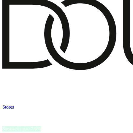
Satsback will be visible in your account within 48 business hours.
Disable all ad-blockers, accept marketing cookies from the merchant a
Stores
>
Douglas
Douglas
Satsback up to 2.6%