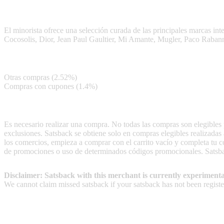
Douglas es un minorista de belleza europeo conocido por su amplia sele
El minorista ofrece una selección curada de las principales marcas int
Cocosolis, Dior, Jean Paul Gaultier, Mi Amante, Mugler, Paco Rabann
Satsback
Otras compras (2.52%)
Compras con cupones (1.4%)
Terms & Conditions
Es necesario realizar una compra. No todas las compras son elegibles p
exclusiones. Satsback se obtiene solo en compras elegibles realizadas 
los comercios, empieza a comprar con el carrito vacío y completa tu 
de promociones o uso de determinados códigos promocionales. Satsbac
Disclaimer: Satsback with this merchant is currently experimenta
We cannot claim missed satsback if your satsback has not been register