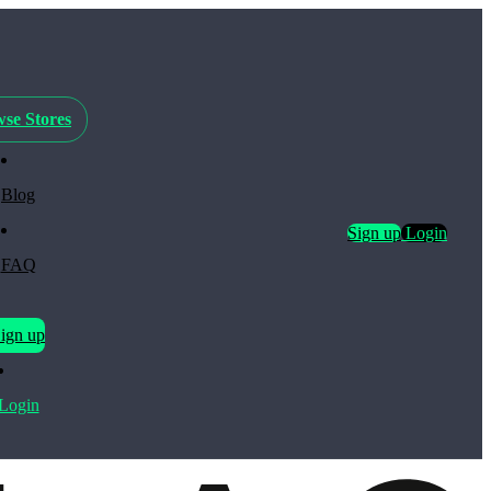
se Stores
Blog
Sign up
Login
FAQ
ign up
Login