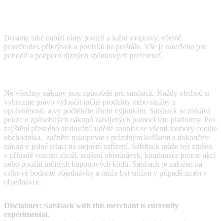
Dreamy nabízí polštáře s paměťovou pěnou, postele, lůžkoviny a
matrace různých velikostí a tuhosti.
Dreamy také nabízí rámy postelí a ložní soupravy, včetně
prostěradel, přikrývek a povlaků na polštáře. Vše je navrženo pro
pohodlí a podporu různých spánkových preferencí.
Terms & Conditions
Ne všechny nákupy jsou způsobilé pro satsback. Každý obchod si
vyhrazuje právo vyloučit určité produkty nebo služby z
oprávněnosti, a vy podléháte těmto výjimkám. Satsback se získává
pouze u způsobilých nákupů zahájených pomocí této platformy. Pro
zajištění přesného sledování, udělte souhlas se všemi soubory cookie
obchodníka, začněte nakupovat s prázdným košíkem a dokončete
nákup v jedné relaci na stejném zařízení. Satsback může být zrušen
v případě vracení zboží, zrušení objednávek, kombinace promo akcí
nebo použití určitých kuponových kódů. Satsback je založen na
celkové hodnotě objednávky a může být snížen v případě změn v
objednávce.
Disclaimer: Satsback with this merchant is currently
experimental.