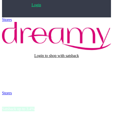
Login
Stores
>
Dreamy
Login to shop with satsback
Satsback will be visible in your account within 48 business hours.
Disable all ad-blockers, accept marketing cookies from the merchant
and read our FAQ with rules & tips to ensure correct registration of
your satsback.
Stores
>
Dreamy
Dreamy
Satsback up to 3.4%