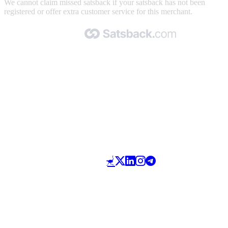
We cannot claim missed satsback if your satsback has not been
registered or offer extra customer service for this merchant.
Made with 🧡 by Satsback.com © 2026
Terms & Conditions
Privacy Policy
Referral Program