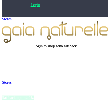
Login
Stores
>
Gaia Naturelle
Login to shop with satsback
Satsback will be visible in your account within 48 business hours.
Disable all ad-blockers, accept marketing cookies from the merchant
and read our FAQ with rules & tips to ensure correct registration of
your satsback.
Stores
>
Gaia Naturelle
Gaia Naturelle
Satsback up to 4.2%
Gaia Naturelle nudi dodatke prehrani i prirodnu kozmetiku koji