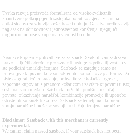
podržavaju zdravlje, ljepotu i opću dobrobit.
Tvrtka razvija proizvode formulirane od visokokvalitetnih,
znanstveno potkrijepljenih sastojaka poput kolagena, vitamina i
antioksidansa za zdravlje kože, kose i noktiju. Gaia Naturelle stavlja
naglasak na učinkovitost i jednostavnost korištenja, njegujući
dugoročne odnose s kupcima i vjernost brendu.
Terms & Conditions
Nisu sve kupovine prihvatljive za satsback. Svaki dućan zadržava
pravo isključiti određene proizvode ili usluge iz prihvatljivosti, a vi
ste podložni tim isključenjima. Satsback se zarađuje samo na
prihvatljive kupovine koje su pokrenute pomoću ove platforme. Da
biste osigurali točno praćenje, prihvatite sve kolačiće trgovca,
započnite kupovinu s praznom košaricom i završite kupovinu u istoj
sesiji na istom uređaju. Satsback može biti poništen u slučaju
povrata, otkazivanja narudžbi, kombinacije promocija ili upotrebe
određenih kuponskih kodova. Satsback se temelji na ukupnom
zbroju narudžbe i može se smanjiti u slučaju izmjena narudžbe.
Disclaimer: Satsback with this merchant is currently
experimental.
We cannot claim missed satsback if your satsback has not been