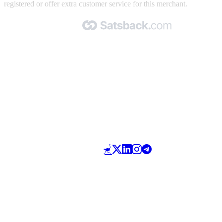
registered or offer extra customer service for this merchant.
Made with 🧡 by Satsback.com © 2026
Terms & Conditions
Privacy Policy
Referral Program