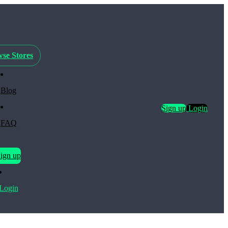
se Stores
Blog
Sign up
Login
FAQ
ign up
Login