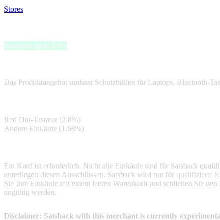
Stores
>
Inateck
Inateck
Satsback up to 2.9%
Inateck ist ein deutsches Unternehmen, das sich auf die Forschung, E
Das Produktangebot umfasst Schutzhüllen für Laptops, Bluetooth-Tast
Satsback
Red Dot-Tastatur (2.8%)
Andere Einkäufe (1.68%)
Terms & Conditions
Ein Kauf ist erforderlich. Nicht alle Einkäufe sind für Satsback qual
unterliegen diesen Ausschlüssen. Satsback wird nur für qualifizierte
Sie Ihre Einkäufe mit einem leeren Warenkorb und schließen Sie den
ungültig werden.
Disclaimer: Satsback with this merchant is currently experimenta