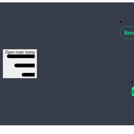
Brow
Open main menu
S