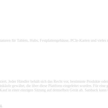
ntwicklung, Herstellung und den Vertrieb von Computerperipheriegeräten
aturen für Tablets, Hubs, Festplattengehäuse, PCIe-Karten und vieles 
ifiziert. Jeder Händler behält sich das Recht vor, bestimmte Produkte o
 Einkäufe gewährt, die über diese Plattform eingeleitet wurden. Für ei
 Kauf in einer einzigen Sitzung auf demselben Gerät ab. Satsback ka
l.