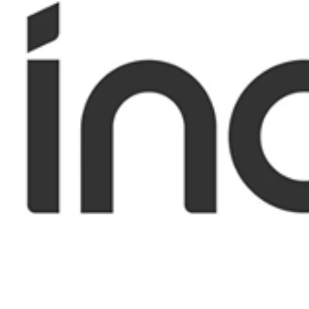
Satsback will be visible in your account within 48 business hours.
Disable all ad-blockers, accept marketing cookies from the merchant a