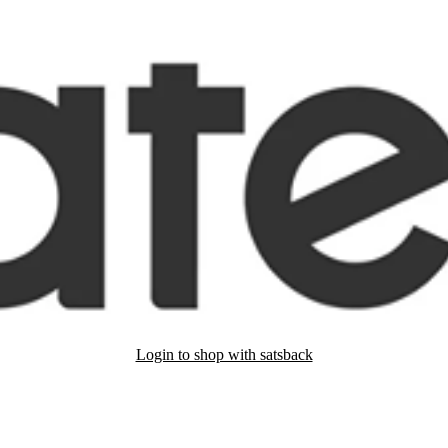
Login to shop with satsback
nd read our FAQ with rules & tips to ensure correct registration of your