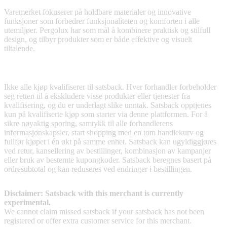
Varemerket fokuserer på holdbare materialer og innovative
funksjoner som forbedrer funksjonaliteten og komforten i alle
utemiljøer. Pergolux har som mål å kombinere praktisk og stilfull
design, og tilbyr produkter som er både effektive og visuelt
tiltalende.
Terms & Conditions
Ikke alle kjøp kvalifiserer til satsback. Hver forhandler forbeholder
seg retten til å ekskludere visse produkter eller tjenester fra
kvalifisering, og du er underlagt slike unntak. Satsback opptjenes
kun på kvalifiserte kjøp som starter via denne plattformen. For å
sikre nøyaktig sporing, samtykk til alle forhandlerens
informasjonskapsler, start shopping med en tom handlekurv og
fullfør kjøpet i én økt på samme enhet. Satsback kan ugyldiggjøres
ved retur, kansellering av bestillinger, kombinasjon av kampanjer
eller bruk av bestemte kupongkoder. Satsback beregnes basert på
ordresubtotal og kan reduseres ved endringer i bestillingen.
Disclaimer: Satsback with this merchant is currently
experimental.
We cannot claim missed satsback if your satsback has not been
registered or offer extra customer service for this merchant.