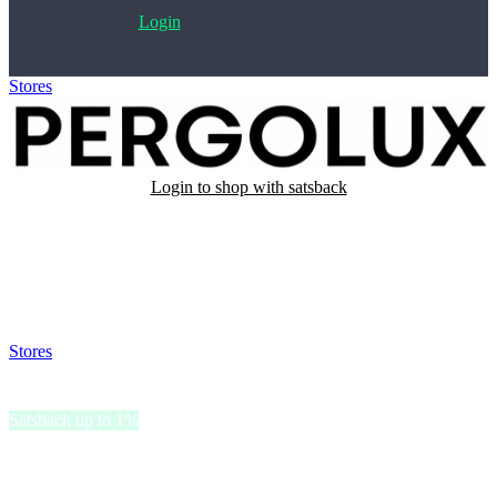
Login
Stores
>
Pergolux
Login to shop with satsback
Satsback will be visible in your account within 48 business hours.
Disable all ad-blockers, accept marketing cookies from the merchant
and read our FAQ with rules & tips to ensure correct registration of
your satsback.
Stores
>
Pergolux
Pergolux
Satsback up to 1%
Pergolux tilbyr pergolaer, markiser og skyggeleggingssystemer av
høy kvalitet som er designet for å forbedre uterommet.