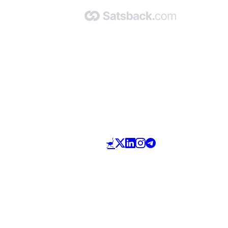
Made with 🧡 by Satsback.com © 2026
Terms & Conditions
Privacy Policy
Referral Program