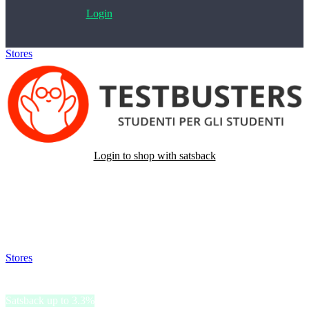
Login
Stores
>
Testbusters
Login to shop with satsback
Satsback will be visible in your account within 48 business hours.
Disable all ad-blockers, accept marketing cookies from the merchant
and read our FAQ with rules & tips to ensure correct registration of
your satsback.
Stores
>
Testbusters
Testbusters
Satsback up to 3.3%