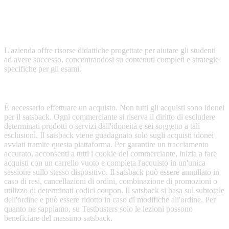
Testbusters offre corsi di preparazione specializzati per gli esami di
ammissione alle facoltà di medicina, tra cui medicina, odontoiatria e
veterinaria.
L'azienda offre risorse didattiche progettate per aiutare gli studenti
ad avere successo, concentrandosi su contenuti completi e strategie
specifiche per gli esami.
Terms & Conditions
È necessario effettuare un acquisto. Non tutti gli acquisti sono idonei
per il satsback. Ogni commerciante si riserva il diritto di escludere
determinati prodotti o servizi dall'idoneità e sei soggetto a tali
esclusioni. Il satsback viene guadagnato solo sugli acquisti idonei
avviati tramite questa piattaforma. Per garantire un tracciamento
accurato, acconsenti a tutti i cookie del commerciante, inizia a fare
acquisti con un carrello vuoto e completa l'acquisto in un'unica
sessione sullo stesso dispositivo. Il satsback può essere annullato in
caso di resi, cancellazioni di ordini, combinazione di promozioni o
utilizzo di determinati codici coupon. Il satsback si basa sul subtotale
dell'ordine e può essere ridotto in caso di modifiche all'ordine. Per
quanto ne sappiamo, su Testbusters solo le lezioni possono
beneficiare del massimo satsback.