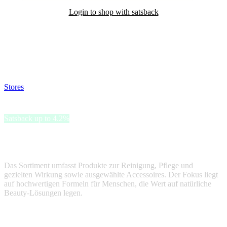
Login to shop with satsback
Satsback will be visible in your account within 48 business hours.
Disable all ad-blockers, accept marketing cookies from the merchant
and read our FAQ with rules & tips to ensure correct registration of
your satsback.
Stores
>
Thats Me Organic
Thats Me Organic
Satsback up to 4.2%
Thats Me Organic bietet Haut- und Haarpflegeprodukte aus
natürlichen Inhaltsstoffen an.
Das Sortiment umfasst Produkte zur Reinigung, Pflege und
gezielten Wirkung sowie ausgewählte Accessoires. Der Fokus liegt
auf hochwertigen Formeln für Menschen, die Wert auf natürliche
Beauty-Lösungen legen.
Terms & Conditions