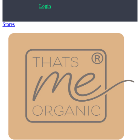
Login
Stores
>
Thats Me Organic